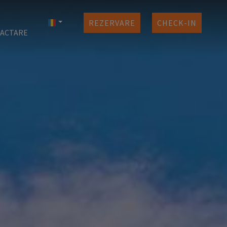
REZERVARE
CHECK-IN
ACTARE
ntru
vări
nta
nis
ri
mos