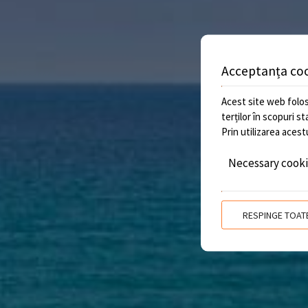
Acceptanța co
Acest site web folos
terților în scopuri s
Prin utilizarea acest
Necessary cook
RESPINGE TOAT