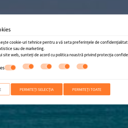
okies
ește cookie-uri tehnice pentru a vă seta preferințele de confidențialitate
tatistice sau de marketing.
ui site web, sunteți de acord cu politica noastră privind
protecția confiden
ies
E
PERMITEȚI SELECȚIA
PERMITEȚI TOATE