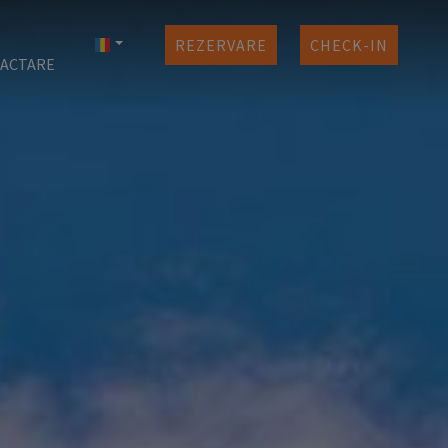
REZERVARE
CHECK-IN
ACTARE
ntru
vări
nta
nis
ri
mos