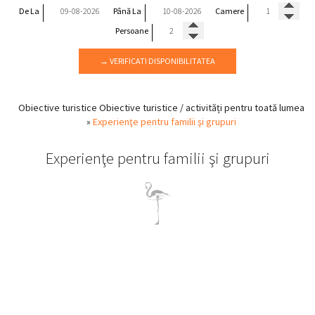
De La
Până La
Camere
Persoane
→ VERIFICATI DISPONIBILITATEA
Obiective turistice
Obiective turistice / activități pentru toată lumea
»
Experienţe pentru familii şi grupuri
Experienţe pentru familii şi grupuri
Experienţe pentru familii şi grupuri în Pelion
Hotelul Flamingo din Pelion dispune de un apartament mare cu
două camere pentru 4 persoane , precum şi de apartamente tip