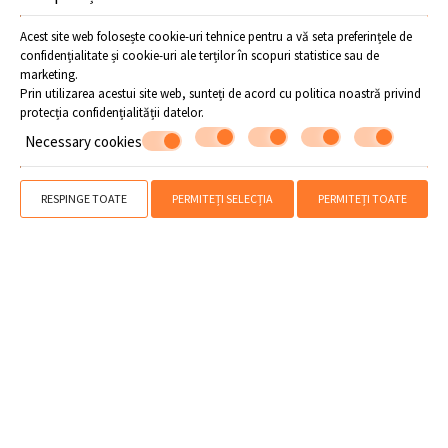
Faceţi ciclism cu Mountain Bike
Luaţi parte la Vara Sportului
Acest site web folosește cookie-uri tehnice pentru a vă seta preferințele de
Faceţi activităţi variate în Parcul Argonauţilor, precum
confidențialitate și cookie-uri ale terților în scopuri statistice sau de
navigaţie,Wind surfing, caiac-canoe, Sea Fun Park, sporturi de
marketing.
apă
Prin utilizarea acestui site web, sunteți de acord cu politica noastră privind
Încercaţi sporturi de apă
protecția confidențialității datelor
.
Încercaţi caiac-canoe
Necessary cookies
Bucuraţi-vă de un foc de tabără pe plajă
Faceţi scufundări
Faceţi călărie
RESPINGE TOATE
PERMITEȚI SELECȚIA
PERMITEȚI TOATE
Faceți o rezervare
CERERE
REZERVARE