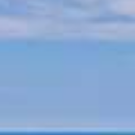
Mitologia - Pelion
Istoria - Pelion
Plaje Pelion
Plaja Horefto
Plaja Agioi Saranta
Plaja Plaka
Plaja Agios Ioannis
Plaja Papa Nero
Plaja Damouchari
Plaja Mylopotamos
Alte plaje