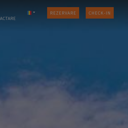
REZERVARE
CHECK-IN
ACTARE
ntru
vări
nta
nis
ri
mos