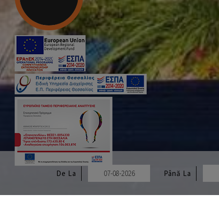
De La
Până La