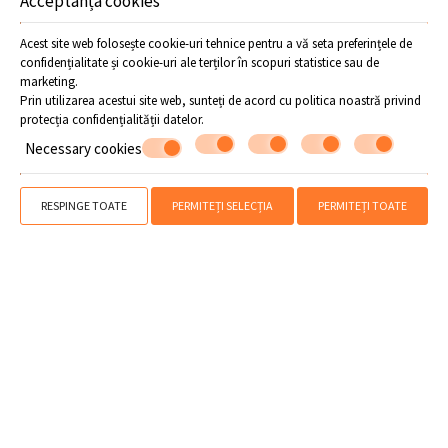
Acceptanța cookies
Acest site web folosește cookie-uri tehnice pentru a vă seta preferințele de
confidențialitate și cookie-uri ale terților în scopuri statistice sau de
marketing.
Prin utilizarea acestui site web, sunteți de acord cu politica noastră privind
protecția confidențialității datelor
.
Necessary cookies
» Vremea în Pelion
» Hartă Pelion
» Aeroport Volos
» Staţia de autobuz
RESPINGE TOATE
PERMITEȚI SELECȚIA
PERMITEȚI TOATE
Volos
» Închirieri de maşini Volos - Pelion
» Informatii utile
» Mai -
Iunie în Pelion
SHARE
IMPRIMARE
Contactați-ne
Flamingo Hotel
Hotel în Horefto - Pelion
Horefto - Pelion - 37001 Grecia
24260 23405