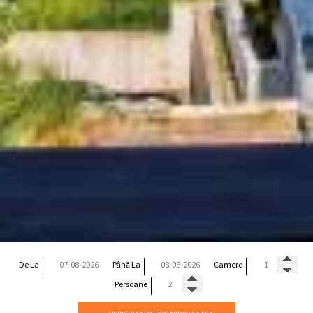
De La
Până La
Camere
Persoane