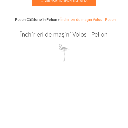
→ VERIFICATI DISPONIBILITATEA
Pelion
Călătorie în Pelion
»
Închirieri de maşini Volos - Pelion
Închirieri de maşini Volos - Pelion
Închirieri de maşini Pelion
În cazul în care veniţi în Pelion fără vreun vehicul personal, vă
sugerăm să închiriaţi o maşină în Pelion, deoarece vă poate
ajuta să vizitaaţi orice sat şi loc pe care doriţi să îl vedeţi şi mai
ales….oricând doriţi!
În Pelion puteţi închiria orice vehicul preferaţi, de la o bicicletă şi
motocicletă până la o dubiţă şi chiar o barcă!