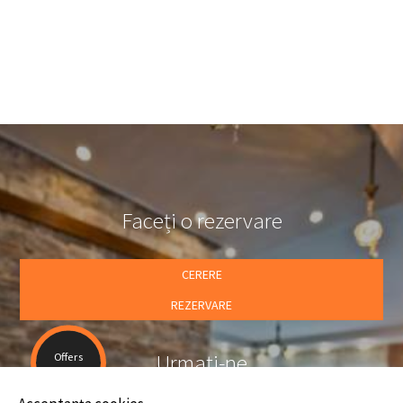
Pentru a închiria o maşină sau orice alt vehicul doriţi, puteţi
contacta hotelul nostrum, iar vehiculul preferat vă va aştepta la
aeroport sa în orice alt loc doriţi la cele mai bune preţuri de
închiriere disponibile.
Faceți o rezervare
CERERE
REZERVARE
Urmați-ne
Offers