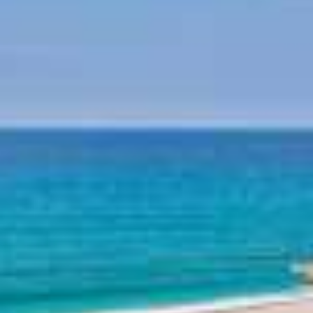
Mitologia - Pelion
Istoria - Pelion
Plaje Pelion
Plaja Horefto
Plaja Agioi Saranta
Plaja Plaka
Plaja Agios Ioannis
Plaja Papa Nero
Plaja Damouchari
Plaja Mylopotamos
Alte plaje