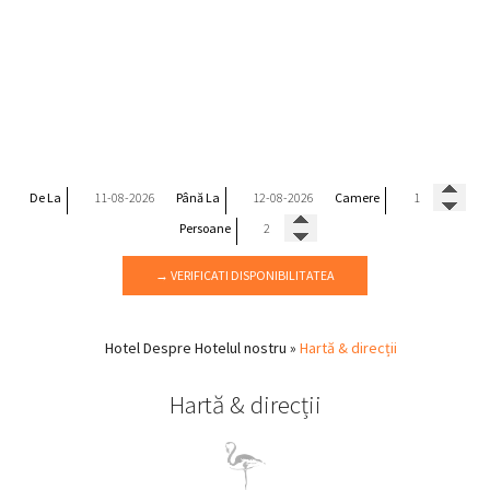
De La
Până La
Camere
Persoane
→ VERIFICATI DISPONIBILITATEA
Hotel
Despre Hotelul nostru
»
Hartă & direcții
Hartă & direcții