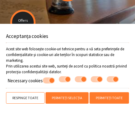
Offers
Acceptanța cookies
» Localizare
» Facilităţi
» Servicii
» Extra services
» Hartă & direcții
»
Hotel guide
» Fotografii
Acest site web folosește cookie-uri tehnice pentru a vă seta preferințele de
confidențialitate și cookie-uri ale terților în scopuri statistice sau de
SHARE
IMPRIMARE
marketing.
Prin utilizarea acestui site web, sunteți de acord cu politica noastră privind
Contactați-ne
protecția confidențialității datelor
.
Flamingo Hotel
Necessary cookies
Hotel în Horefto - Pelion
RESPINGE TOATE
PERMITEȚI SELECȚIA
PERMITEȚI TOATE
Horefto - Pelion - 37001 Grecia
24260 23405
WhatsApp
Viber
MHTE 0726K032A0177101
info@flamingohotel.gr