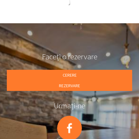
Faceți o rezervare
CERERE
REZERVARE
Urmați-ne