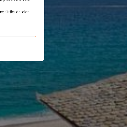
țialității datelor
.