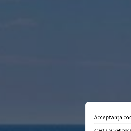
Acceptanța co
Acest site web folos