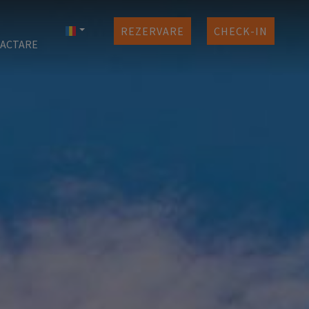
REZERVARE
CHECK-IN
ACTARE
ntru
vări
nta
nis
ri
mos