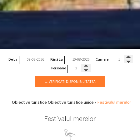
De La
Până La
Camere
Persoane
→ VERIFICATI DISPONIBILITATEA
Obiective turistice
Obiective turistice unice
»
Festivalul merelor
Festivalul merelor