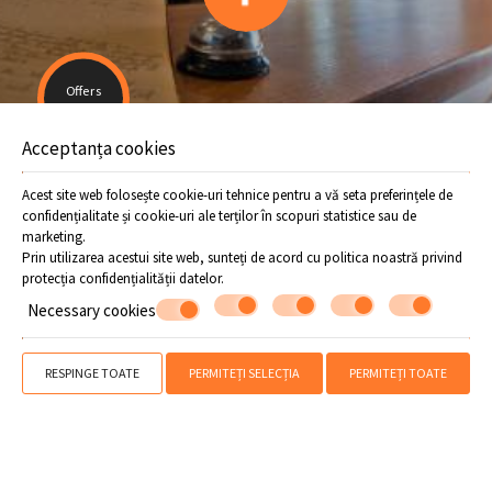
Offers
Acceptanța cookies
» Trenuleţul din Pelion
» Nunta tradţională în Pelion
» Festivalul merelor
Acest site web folosește cookie-uri tehnice pentru a vă seta preferințele de
confidențialitate și cookie-uri ale terților în scopuri statistice sau de
SHARE
IMPRIMARE
marketing.
Prin utilizarea acestui site web, sunteți de acord cu politica noastră privind
protecția confidențialității datelor
.
Contactați-ne
Necessary cookies
Flamingo Hotel
Hotel în Horefto - Pelion
RESPINGE TOATE
PERMITEȚI SELECȚIA
PERMITEȚI TOATE
Horefto - Pelion - 37001 Grecia
24260 23405
WhatsApp
Viber
MHTE 0726K032A0177101