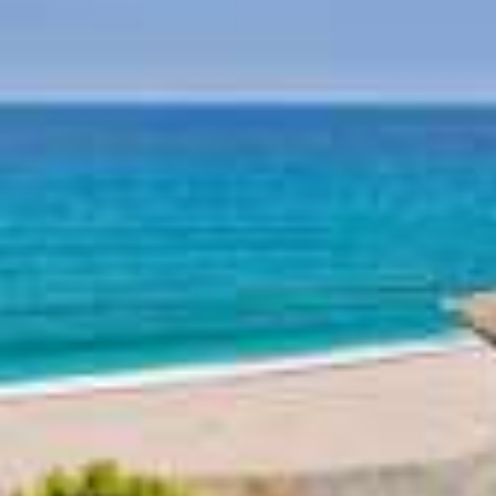
Mitologia - Pelion
Istoria - Pelion
Plaje Pelion
Plaja Horefto
Plaja Agioi Saranta
Plaja Plaka
Plaja Agios Ioannis
Plaja Papa Nero
Plaja Damouchari
Plaja Mylopotamos
Alte plaje