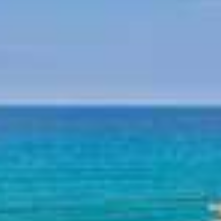
Mitologia - Pelion
Istoria - Pelion
Plaje Pelion
Plaja Horefto
Plaja Agioi Saranta
Plaja Plaka
Plaja Agios Ioannis
Plaja Papa Nero
Plaja Damouchari
Plaja Mylopotamos
Alte plaje