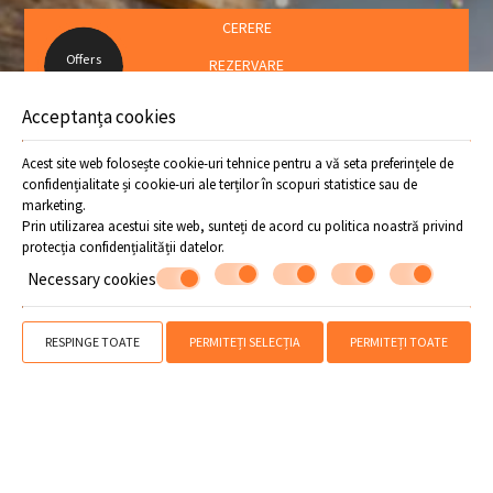
CERERE
Offers
REZERVARE
Acceptanța cookies
Urmați-ne
Acest site web folosește cookie-uri tehnice pentru a vă seta preferințele de
confidențialitate și cookie-uri ale terților în scopuri statistice sau de
marketing.
Prin utilizarea acestui site web, sunteți de acord cu politica noastră privind
protecția confidențialității datelor
.
Necessary cookies
RESPINGE TOATE
PERMITEȚI SELECȚIA
PERMITEȚI TOATE
» Plaja Horefto
» Plaja Agioi Saranta
» Plaja Plaka
» Plaja Agios Ioannis
» Plaja Papa Nero
» Plaja Damouchari
» Plaja Mylopotamos
» Alte plaje
SHARE
IMPRIMARE