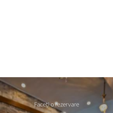
dintre vechile case şi urmaţi calea ce leagă Damouchari de
plajele din apropiere.
Plaja Damouchari are pietricele, dar puteţi găsi taverne,
restaurante şi baruri în regiune.
Nu trebuie să omiteţi vizita şa capela Agios Nikolas cu
minunatele sale picture.
Pornind de la Hotelul Flamingo din Horefto, puteţi vizita plaja
Damouchari din Pelion.
Damouchari va oferi o experienţă plăcută tuturor celor care o
vizitează.
Faceți o rezervare