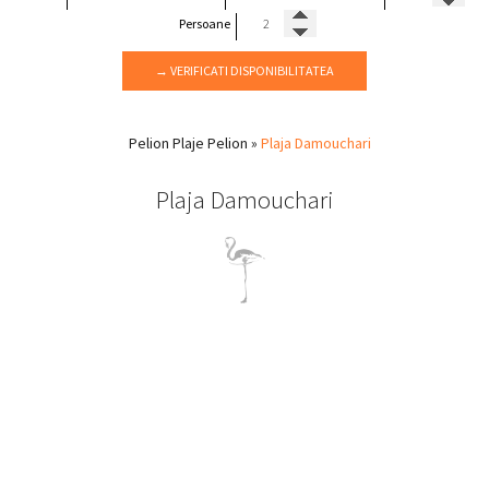
Persoane
→ VERIFICATI DISPONIBILITATEA
Pelion
Plaje Pelion
»
Plaja Damouchari
Plaja Damouchari
Damouchari Pelion
Un port mic unde puteţi vedea vechi aşezări şi castelul bizantin
la sud de Horefto
Mergeţi la plimbare prin Damouchari, pe drumurile pietruite