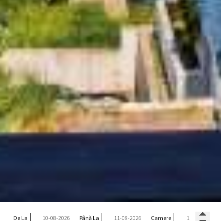
De La
Până La
Camere