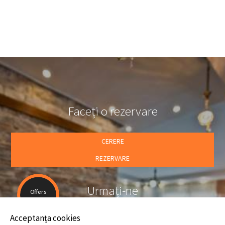
din apropiere.
Pornind de la Hotelul Flamingo din Horefto, puteţi vizita plaja
Agios Ioannis din Pelion şi puteţi cunoaşte acea regiune.
Faceți o rezervare
CERERE
REZERVARE
Urmați-ne
Offers
Acceptanța cookies