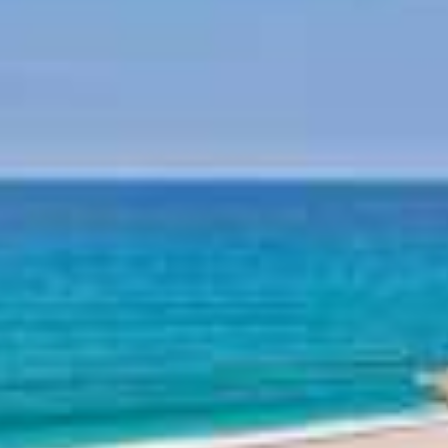
Mitologia - Pelion
Istoria - Pelion
Plaje Pelion
Plaja Horefto
Plaja Agioi Saranta
Plaja Plaka
Plaja Agios Ioannis
Plaja Papa Nero
Plaja Damouchari
Plaja Mylopotamos
Alte plaje