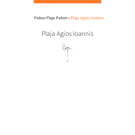
Pelion
Plaje Pelion
»
Plaja Agios Ioannis
Plaja Agios Ioannis
Agios Ioannis Pelion
Agios Ioannis este o plajă populară în estul Pelionului, aproape
de hotelul nostru.
Acoperişurile roşii, albastru Mării Egee şi verdele pelionului
realizează peisaje colorate.
Pe timpul verii, Agios Ioannis din Pelion se umple de turişti care
petrec până târziu în noapte la cafenelele şi barurile pe plajă