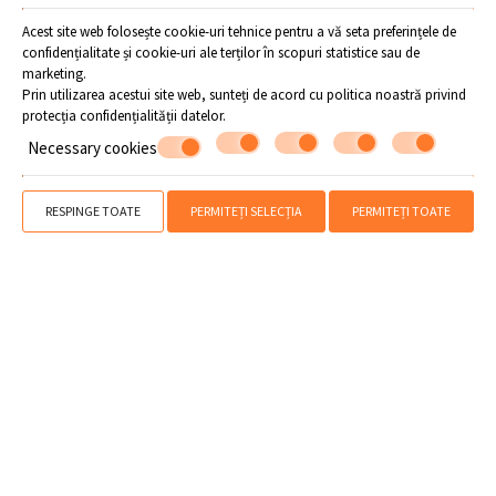
Acest site web folosește cookie-uri tehnice pentru a vă seta preferințele de
confidențialitate și cookie-uri ale terților în scopuri statistice sau de
marketing.
Prin utilizarea acestui site web, sunteți de acord cu politica noastră privind
protecția confidențialității datelor
.
Necessary cookies
» Plaja Horefto
» Plaja Agioi Saranta
» Plaja Plaka
» Plaja Agios Ioannis
» Plaja Papa Nero
» Plaja Damouchari
» Plaja Mylopotamos
» Alte plaje
RESPINGE TOATE
PERMITEȚI SELECȚIA
PERMITEȚI TOATE
SHARE
IMPRIMARE
Contactați-ne
Flamingo Hotel
Hotel în Horefto - Pelion
Horefto - Pelion - 37001 Grecia
24260 23405
WhatsApp